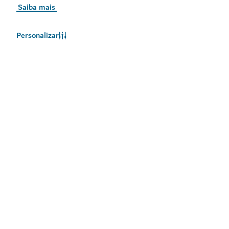
Saiba mais
Personalizar
O clima no Dubai
As informações meteorológicas não estão disponíveis no
momento. Tente novamente mais tarde.
Saiba Mais
Mantenha-se atualizado
Receba as mais recentes atualizações sobre o que