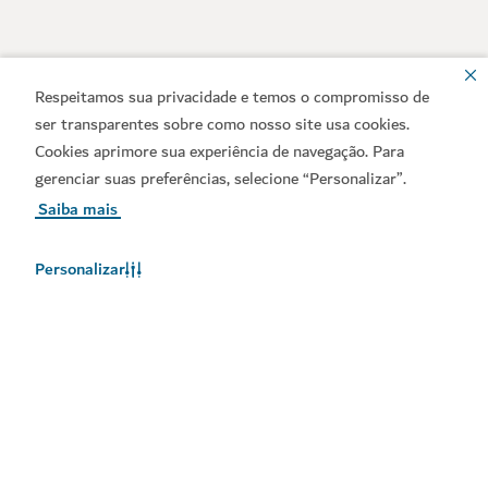
Respeitamos sua privacidade e temos o compromisso de
ser transparentes sobre como nosso site usa cookies.
Cookies aprimore sua experiência de navegação. Para
gerenciar suas preferências, selecione “Personalizar”.
Saiba mais
Personalizar
O clima no Dubai
As informações meteorológicas não estão disponíveis no
momento. Tente novamente mais tarde.
Saiba Mais