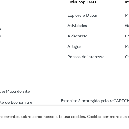
Links populares
In
Explore o Dubai
Pl
Atividades
Gu
s
a
A decorrer
C
Artigos
Pe
Pontos de interesse
C
ies
Mapa do site
Este site é protegido pelo reCAPTC
nto de Economia e
sparentes sobre como nosso site usa cookies. Cookies aprimore sua e