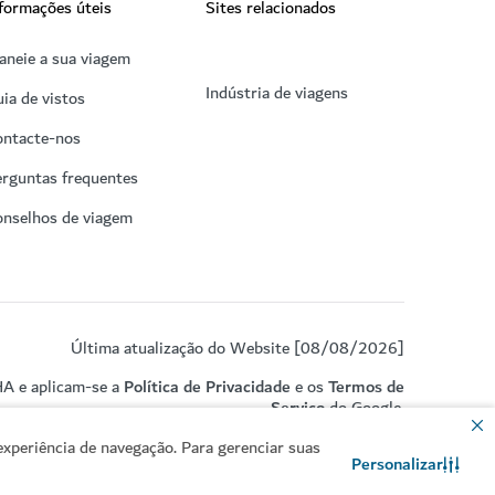
formações úteis
Sites relacionados
aneie a sua viagem
Indústria de viagens
ia de vistos
ontacte-nos
rguntas frequentes
onselhos de viagem
Última atualização do Website [08/08/2026]
HA e aplicam-se a
Política de Privacidade
e os
Termos de
Serviço
do Google.
xperiência de navegação. Para gerenciar suas
Personalizar
Contacte-nos
Conversar no WhatsApp