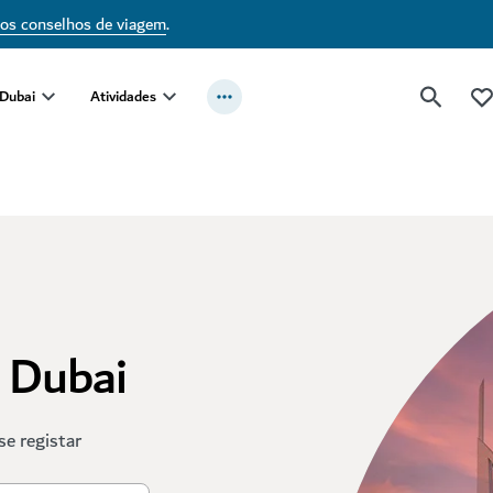
sos conselhos de viagem
.
 Dubai
Atividades
t Dubai
se registar