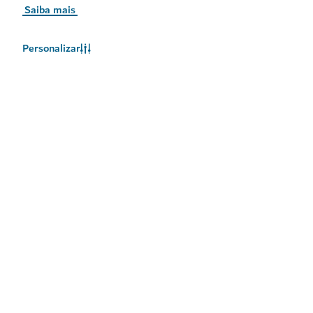
Saiba mais
Personalizar
O clima no Dubai
As informações meteorológicas não estão disponíveis no
momento. Tente novamente mais tarde.
Saiba Mais
Mantenha-se atualizado
Receba as mais recentes atualizações sobre o que