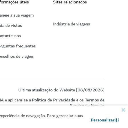
formações úteis
Sites relacionados
aneie a sua viagem
Indústria de viagens
ia de vistos
ontacte-nos
rguntas frequentes
onselhos de viagem
Última atualização do Website [08/08/2026]
HA e aplicam-se a
Política de Privacidade
e os
Termos de
Serviço
do Google.
xperiência de navegação. Para gerenciar suas
Personalizar
Contacte-nos
Conversar no WhatsApp