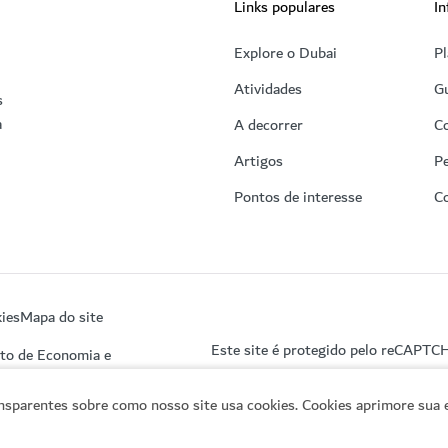
Links populares
In
Explore o Dubai
Pl
Atividades
Gu
s
a
A decorrer
C
Artigos
Pe
Pontos de interesse
C
ies
Mapa do site
Este site é protegido pelo reCAPTC
nto de Economia e
sparentes sobre como nosso site usa cookies. Cookies aprimore sua e