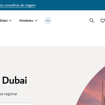
sos conselhos de viagem
.
 Dubai
Atividades
t Dubai
se registar