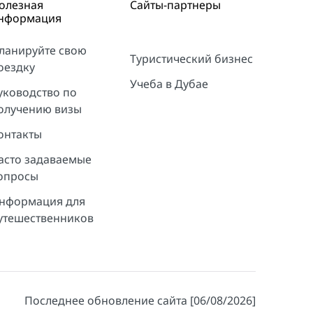
олезная
Сайты-партнеры
нформация
ланируйте свою
Туристический бизнес
оездку
Учеба в Дубае
уководство по
олучению визы
онтакты
асто задаваемые
опросы
нформация для
утешественников
Последнее обновление сайта [06/08/2026]