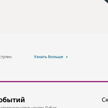
ступен.
Узнать больше
событий
С
стопримечательностях Дубая