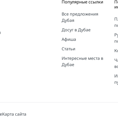
Популярные ссылки
П
и
Все предложения
П
Дубая
п
Досуг в Дубае
и
Р
Афиша
п
Статьи
К
Интересные места в
Ч
Дубае
в
И
п
e
Карта сайта