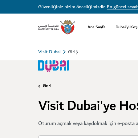
Güvenliğiniz bizim önceliğimizdir.
En güncel seyah
Ana Sayfa
Dubai'yi Keş
Visit Dubai
Giriş
Geri
Visit Dubai'ye Ho
Oturum açmak veya kaydolmak için e-posta ad