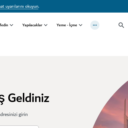
at uyarılarını okuyun
.
fedin
Yapılacaklar
Yeme - İçme
ş Geldiniz
resinizi girin