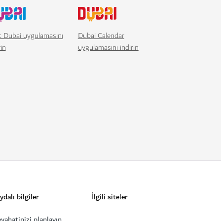
t Dubai uygulamasını
Dubai Calendar
rin
uygulamasını indirin
ydalı bilgiler
İlgili siteler
yahatinizi planlayın