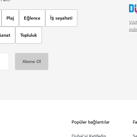
Plaj
Eğlence
İş seyahati
Visi
indi
Sanat
Topluluk
Popüler bağlantılar
Fa
Dubai'yi Keşfedin
Se