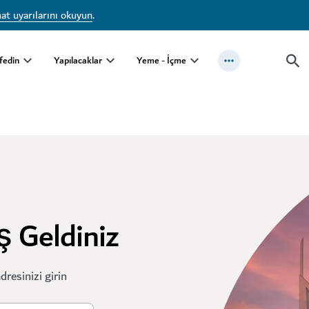
at uyarılarını okuyun
.
fedin
Yapılacaklar
Yeme - İçme
ş Geldiniz
resinizi girin