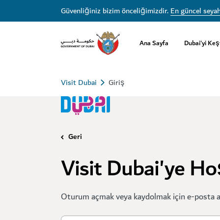
Güvenliğiniz bizim önceliğimizdir.
En güncel seyah
Ana Sayfa
Dubai'yi Keş
Visit Dubai
Giriş
Geri
Visit Dubai'ye Ho
Oturum açmak veya kaydolmak için e-posta ad