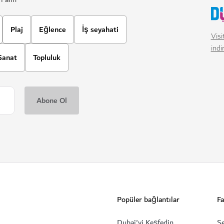
Plaj
Eğlence
İş seyahati
Visi
indi
Sanat
Topluluk
Popüler bağlantılar
Fa
Dubai'yi Keşfedin
Se