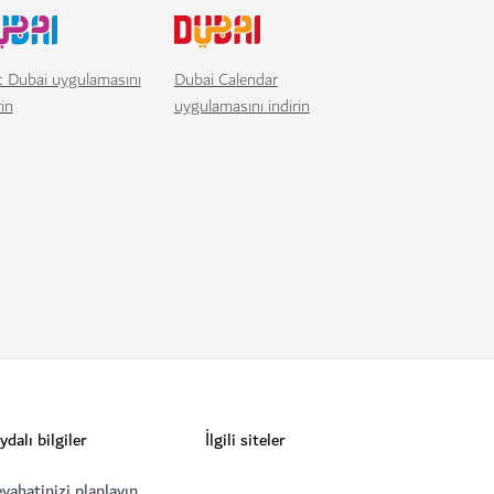
t Dubai uygulamasını
Dubai Calendar
rin
uygulamasını indirin
ydalı bilgiler
İlgili siteler
yahatinizi planlayın