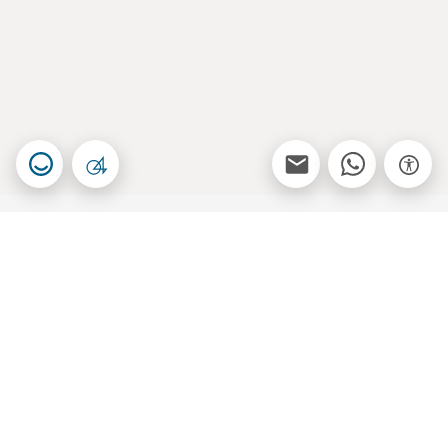
Dubai'de Hava Durumu
Hava durumu bilgileri şu anda mevcut değil. Lütfen daha sonra
tekrar deneyin.
Daha Fazlasını Öğrenin