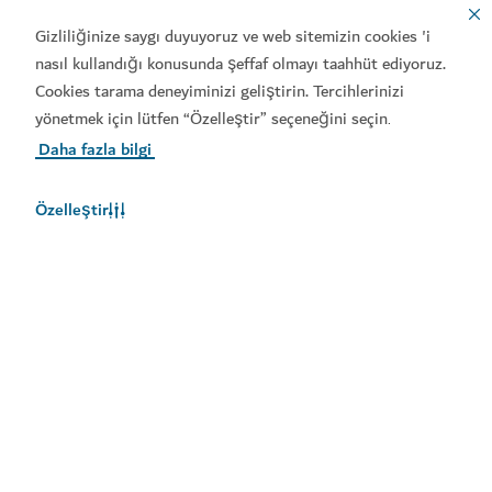
Gizliliğinize saygı duyuyoruz ve web sitemizin cookies 'i
nasıl kullandığı konusunda şeffaf olmayı taahhüt ediyoruz.
Cookies tarama deneyiminizi geliştirin. Tercihlerinizi
yönetmek için lütfen “Özelleştir” seçeneğini seçin
.
Daha fazla bilgi
Özelleştir
Dubai'de Hava Durumu
Hava durumu bilgileri şu anda mevcut değil. Lütfen daha sonra
tekrar deneyin.
Daha Fazlasını Öğrenin