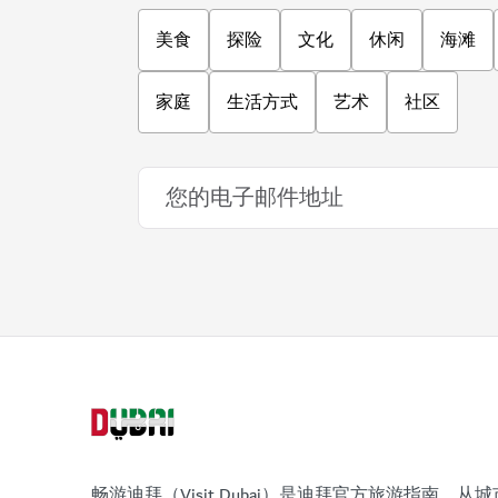
美食
探险
文化
休闲
海滩
家庭
生活方式
艺术
社区
畅游迪拜（Visit Dubai）是迪拜官方旅游指南。从城