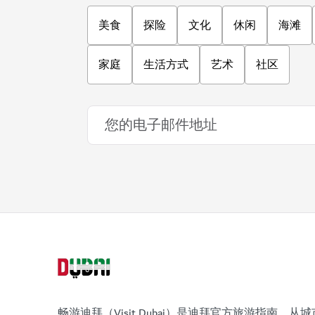
美食
探险
文化
休闲
海滩
家庭
生活方式
艺术
社区
畅游迪拜（Visit Dubai）是迪拜官方旅游指南。从城