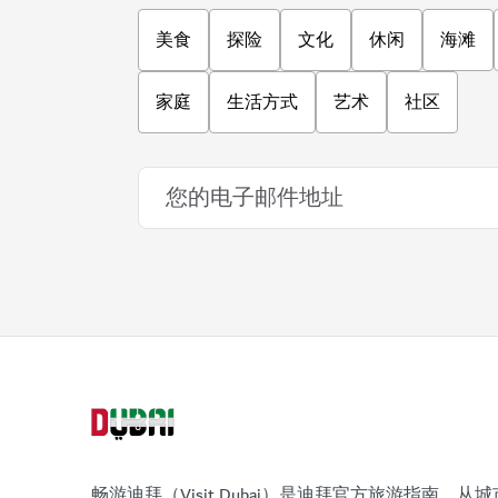
美食
探险
文化
休闲
海滩
家庭
生活方式
艺术
社区
畅游迪拜（Visit Dubai）是迪拜官方旅游指南。从城