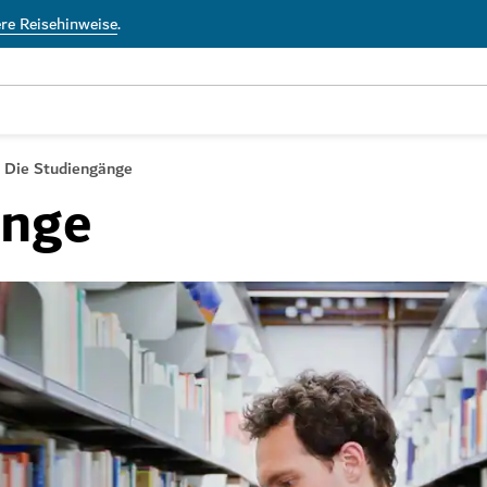
ere Reisehinweise
.
Die Studiengänge
änge