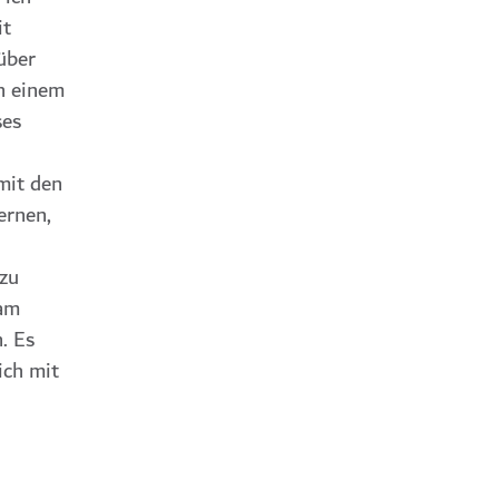
it
über
n einem
ses
mit den
ernen,
 zu
 am
. Es
ich mit