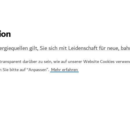
ion
nergiequellen gilt, Sie sich mit Leidenschaft für neue, 
seren Ort machen wollen: In Dubai sind Sie genau richtig
, transparent darüber zu sein, wie auf unserer Website Cookies verwe
n Sie bitte auf “Anpassen”.
Mehr erfahren