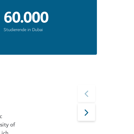
60.000
Studierende in Dubai
c
sity of
 ich