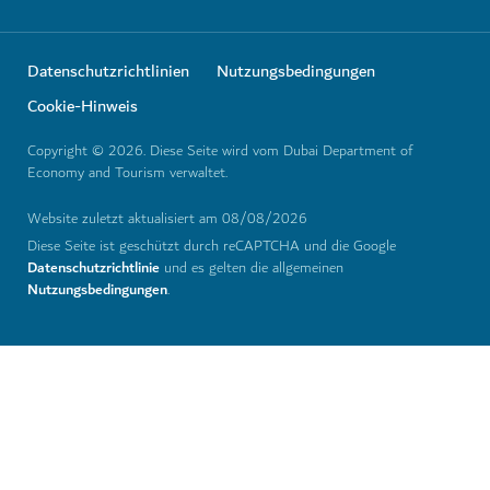
Datenschutzrichtlinien
Nutzungsbedingungen
Cookie-Hinweis
Copyright © 2026. Diese Seite wird vom Dubai Department of
Economy and Tourism verwaltet.
Website zuletzt aktualisiert am 08/08/2026
Diese Seite ist geschützt durch reCAPTCHA und die Google
Datenschutzrichtlinie
und es gelten die allgemeinen
Nutzungsbedingungen
.