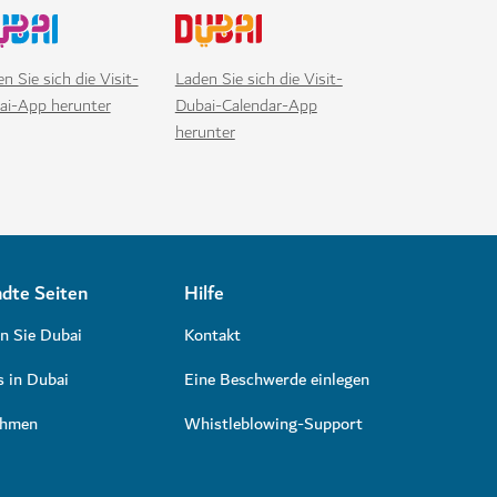
n Sie sich die Visit-
Laden Sie sich die Visit-
ai-App herunter
Dubai-Calendar-App
herunter
dte Seiten
Hilfe
n Sie Dubai
Kontakt
s in Dubai
Eine Beschwerde einlegen
ehmen
Whistleblowing-Support