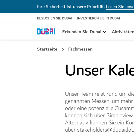
Ihre Sicherheit ist unsere Priorität.
Lesen Sie uns
BESUCHEN SIE DUBAI
INVESTIEREN SIE IN DUBAI
Erkunden Sie Dubai
Aktivitäte
Startseite
Fachmessen
Über Dubai
Nützliche Informationen
Fachveranstaltungen
Die Kultur der Reg
Visa-Informatione
Hochzeitsplaner
Unser Kal
Willkommen in einer einzigartigen
Von kulturellen Bräuchen bis zur
Treffen Sie uns bei der nächsten
Bewundern Sie tradi
Finden Sie das rich
Finden Sie einen Ho
Sonnen-Metropole
Währung: Wir haben die
Reise-Fachveranstaltung in Ihrer
Kunsthandwerk und
Ihren Aufenthalt in
für Ihre Hochzeit in
Antworten auf all Ihre Fragen.
Nähe
die kulturellen Schä
Unser Team reist rund um die 
genannten Messen, um mehr 
oder eine potenzielle Zusamm
können sich über Simpleview
Alternativ können Sie ein Ko
über stakeholders@dubaidet.