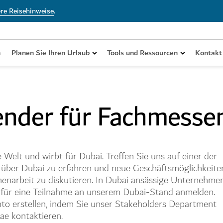
ere Reisehinweise
.
n
Planen Sie Ihren Urlaub
Tools und Ressourcen
Kontakt
ion
n
Stadtviertel
Transportmöglichkeiten in Dubai
Schulungen für Fachkräfte
Dubai für Kre
Unterkunft
ender für Fachmesse
tionelles
tige Visum für
chzeitsplaner
Jedes Viertel von Dubai erzählt
Von der Ankunft bis zum Abflug:
Eignen Sie sich die erforderlichen
Informationen 
Dubai bietet e
 entdecken Sie
 Dubai
 Dubai
eine eigene Geschichte
Die Fortbewegung in Dubai ist
Fähigkeiten und Kenntnisse an, um
Besucher, die 
an Unterkünfte
tze der Region.
kinderleicht.
Dubai optimal zu bewerben
Dubai reisen
Geldbeutel
Welt und wirbt für Dubai. Treffen Sie uns auf einer der
über Dubai zu erfahren und neue Geschäftsmöglichkeite
enarbeit zu diskutieren. In Dubai ansässige Unternehme
 für eine Teilnahme an unserem Dubai-Stand anmelden.
nto erstellen, indem Sie unser Stakeholders Department
ae kontaktieren.