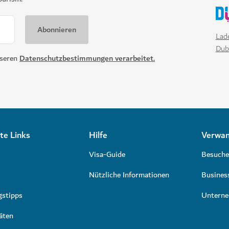
Lade
Dub
nseren
Datenschutzbestimmungen verarbeitet.
te Links
Hilfe
Verwan
Visa-Guide
Besuche
Nützliche Informationen
Busines
gstipps
Untern
äten