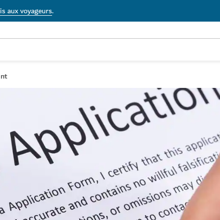
is aux voyageurs
.
ant