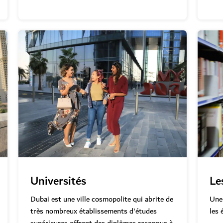
Universités
Le
Dubai est une ville cosmopolite qui abrite de
Une 
très nombreux établissements d'études
les 