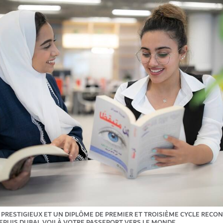
PRESTIGIEUX ET UN DIPLÔME DE PREMIER ET TROISIÈME CYCLE RECO
EPUIS DUBAI, VOILÀ VOTRE PASSEPORT VERS LE MONDE.