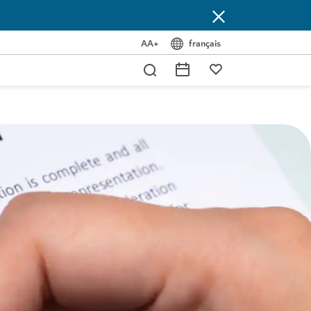
AA+
français