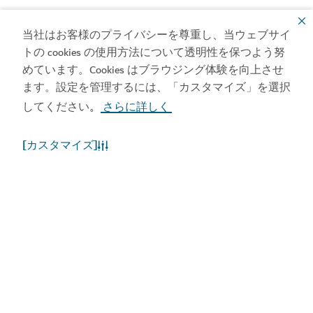
当社はお客様のプライバシーを尊重し、当ウェブサイ
トの cookies の使用方法について透明性を保つよう努
めています。Cookies はブラウジング体験を向上させ
ます。設定を管理するには、「カスタマイズ」を選択
してください
さらに詳しく
。
[カスタマイズ]
風味豊かなカレーと格安価格で素晴らしいレビュ
ーを獲得する、この
インド料理レストラン
は街
中の様々な場所で、毎晩お腹の
...
もっと読む
カリカット・パラゴン