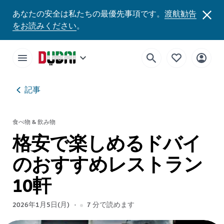
あなたの安全は私たちの最優先事項です。
渡航勧告
をお読みください
。
記事
食べ物 & 飲み物
格安で楽しめるドバイ
のおすすめレストラン
10軒
2026年1月5日(月)
7
分で読めます