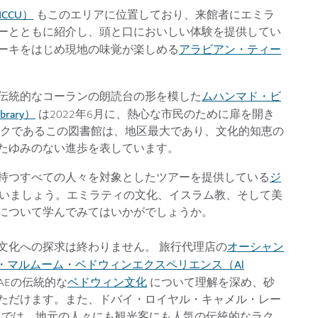
CCU）
もこのエリアに位置しており、来館者にエミラ
ーとともに紹介し、頭と口においしい体験を提供してい
アラビアン・ティー
ーキをはじめ現地の味覚が楽しめる
。
ムハンマド・ビ
伝統的なコーランの朗読台の形を模した
brary）
は2022年6月に、熱心な市民のために扉を開き
ークであるこの図書館は、地区最大であり、文化的知恵の
たゆみのない進歩を表しています。
ジ
持つすべての人々を対象としたツアーを提供している
いましょう。エミラティの文化、イスラム教、そして美
について学んでみてはいかがでしょうか。
オーシャン
文化への探求は終わりません。 旅行代理店の
・マルムーム・ベドウィンエクスペリエンス（Al
ベドウィン文化
AEの伝統的な
について理解を深め、砂
ただけます。また、ドバイ・ロイヤル・キャメル・レー
ing Club） では、地元の人々にも観光客にも人気の伝統的なラク