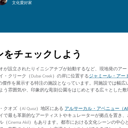
文化愛好家
ンをチェックしよう
オが設立されたりイニシアチブが始動するなど、現地発のアー
ジャミール・アートセ
リーク（Dubai Creek）の岸に位置する
の傑作を展示する特注の施設となっています。同施設では幅広
よう雰囲気や、印象的な彫刻公園をはじめとする広々とした敷
アルサーカル・アベニュー（Alserk
オズ（Al Quoz）地区にある
イで最も革新的なアーティストやキュレーターが拠点を置き、
Cinema Akil）もあります。都市における文化シーンの中