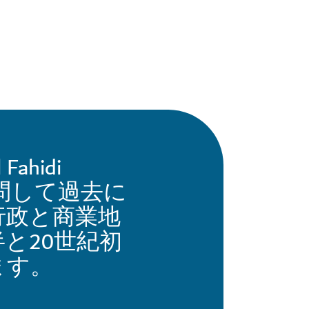
hidi
d）を訪問して過去に
行政と商業地
と20世紀初
ます。