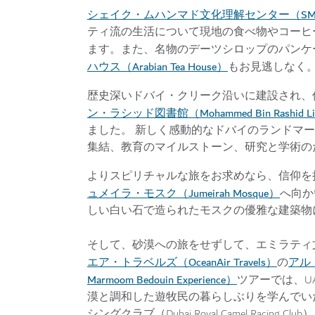
シェイク・ムハンマド文化理解センター（SM
ティ流の生活について現地の食べ物やコーヒ
ます。また、名物のデーツシロップのパンケ
ハウス（Arabian Tea House）
もお見逃しなく
歴史深いドバイ・クリーク沿いに建設され、
ン・ラシッド図書館（Mohammed Bin Rashid Li
ました。 新しく感動的なドバイのランドマ
集結、教育のマイルストーン、研究と学術の
よりスピリチャルな旅をお求めなら、信仰を
ュメイラ・モスク（Jumeirah Mosque）
へ向か
しい白い石で造られたモスクの優雅な建築物
そして、砂漠への旅をせずして、エミラティ
エア・トラベルズ（OceanAir Travels）
アル
の
Marmoom Bedouin Experience）
ツアーでは、U
漠と調和した遊牧民の暮らしぶりを学んでい
シングクラブ（Dubai Royal Camel Rac