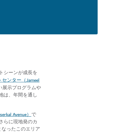
トシーンが成長を
ンター（Jameel
い展示プログラムや
地は、年間を通し
al Avenue）
で
さらに現地発のカ
心となったこのエリア