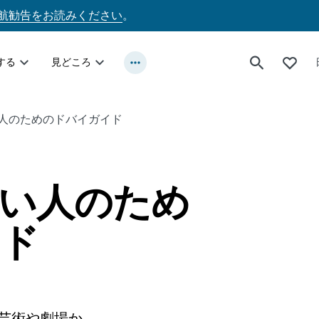
航勧告をお読みください
。
する
見どころ
人のためのドバイガイド
い人のため
ド