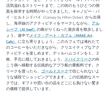
活気溢れるストリートまで、この街のもうひとつの側
面を探求する時間がやってきました。キャノピー・バ
イ・ヒルトンドバイ（Canopy by Hilton Dubai）から出発
アル
し、海岸線のアクティビティをマークしながら、
シーフ（Al Seef）
の曲がりくねった遊歩道を散歩しまし
メイク・アート・カフェ（MAKE Art
ょう。途中で
Cafe）
に立ち寄りましょう。このカフェでは淹れたて
のコーヒーをいただきながら、クリエイティブなアク
ティビティを楽しめます。ディルハムコインを１、２
ドバイクリーク
枚、手元に残しておきましょう。
の向
こう側へ移動する伝統的なアブラ船の乗船料です。ク
ゴールドスーク
リークを渡ったら、
で信じられないよ
うな値段でショッピングできます。この伝統的なスー
クでは、ギフトや思い出の品をどこにも負けない驚き
の価格で提供しています。