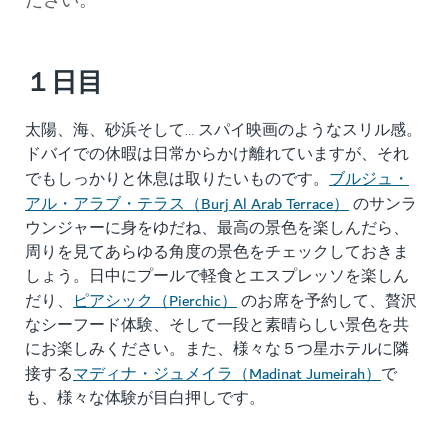
ださい。
１日目
太陽、海、砂浜そして… スパイ映画のようなスリル感。
ドバイでの休暇は日常からかけ離れていますが、それ
ブルジュ・
でもしっかりと休息は取りたいものです。
アル・アラブ・テラス（Burj Al Arab Terrace）
のサンラ
ウンジャーに身をゆだね、最高の景色を楽しんだら、
周りを見てあらゆる角度の景色をチェックしておきま
しょう。日中にプールで軽食とエスプレッソを楽しん
ピアシック（Pierchic）
だり、
のお席を予約して、贅沢
なシーフード体験、そして一段と素晴らしい景色を共
にお楽しみください。また、様々な５つ星ホテルに隣
マディナ・ジュメイラ（Madinat Jumeirah）
接する
で
も、様々な体験が目白押しです。