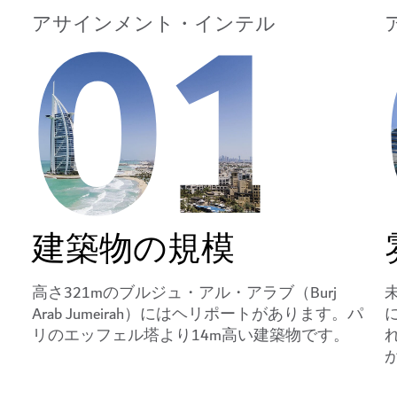
01
アサインメント・インテル
建築物の規模
高さ321mのブルジュ・アル・アラブ（Burj
未
Arab Jumeirah）にはヘリポートがあります。パ
リのエッフェル塔より14m高い建築物です。