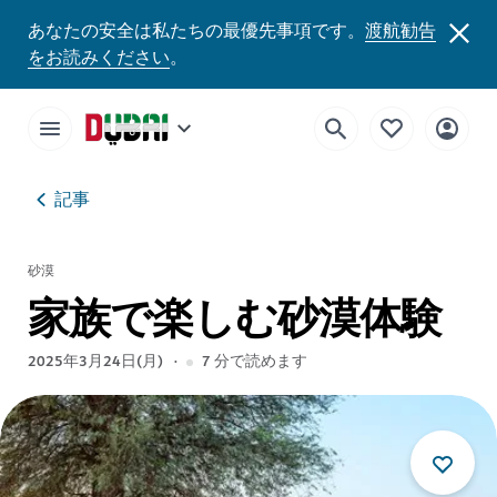
あなたの安全は私たちの最優先事項です。
渡航勧告
をお読みください
。
記事
砂漠
家族で楽しむ砂漠体験
2025年3月24日(月)
7
分で読めます