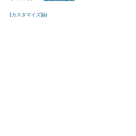
コミュニティ
[カスタマイズ]
アプリをダウンロード
ビジット・ドバイのア
ドバイカレンダーにア
プリを入手する
クセスしましょう