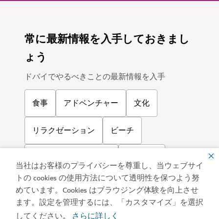
常に最新情報を入手しておきまし
ょう
ドバイでやるべきことの最新情報を入手
食事
アドベンチャー
文化
リラクゼーション
ビーチ
エンターテインメント
出張旅行
当社はお客様のプライバシーを尊重し、当ウェブサイ
トの cookies の使用方法について透明性を保つよう努
ショッピング
スポーツ
家族
めています。Cookies はブラウジング体験を向上させ
ます。設定を管理するには、「カスタマイズ」を選択
ライフスタイル
アート
してください
さらに詳しく
。