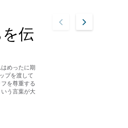
ちを伝
れはめったに期
チップを渡して
ッフを尊重する
という言葉が大