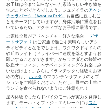
お子様は今まで知らなかった素晴らしい生き物を
学ぶことができるでしょう。ジュメイラの
アベン
チュラパーク（Aventura Park）
も自然に親しむこ
とをテーマにしていますが、身体活動に重点をお
いているため、アクティブなお子様に最適です。
ご家族全員がアドベンチャー好きな場合、
デザ
ートサファリ
はご家族で過ごす素晴らしいアク
ティビティとなるでしょう。ワクワクドキドキの
砂丘のライド（ドライバーに速度を落とすようお
願いすることができます）からラクダとの接近や
砂丘サーフィン、ヘナペインティングをお楽しみ
いただけます。さらにドラマチックな経験をお求
めの方は、
ハッタ
のマウンテンサファリのオプ
ションをご確認ください。ただし、野生の山羊に
ランチを食べられないようにご注意あれ！
屋内体験でしたらドバイのモールが実力を発揮し
ます。モール・オブ・ジ・エミレーツには
スキ