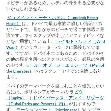
ィビティがあるため、ホテルの外を出る必要がな
いかもしれません。
ジュメイラ・ビーチ・ホテル（Jumeirah Beach
Hotel）
は、ドバイで最も家族に優しい海沿いの
リゾートで、昔ながらのビーチで過ごす休暇に最
適です。キッズクラブや楽しいアクティビティな
どをご用意している上、
ワイルド・ワディ（Wild
Wadi）
というウォーターパークに隣接していま
す。ですが、ドバイ本土にあるため、ドバイのそ
の他の観光名所へのアクセスがよく、必見の名所
の中でも
モール・オブ・ジ・エミレーツ（Mall of
the Emirates）
へはタクシーですぐの場所にあり
ます。
ドバイのテーマパークを楽しむことを優先したい
方には、ポリネシアがテーマの
ラピタ
（Lapita）
（
ドバイパークス・アンド・リゾーツ
（Dubai Parks and Resorts）内）
がおすすめで
す。
モーションゲート（Motiongate）
や
レゴラ