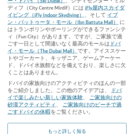
ー・ドバイ（Ski Dubai）
、シティセンター・ミル
ディフ（City Centre Mirdif）には
iFly屋内スカイダ
イビング（iFly Indoor Skydiving）
、そして
イブ
ン・バットゥータ・モール（Ibn Battuta Mall）
に
はトランポリンやボーリングができるファンシテ
ィ（Fun City）があります。ですが、ご家族で過
ごす一日として間違いなく最高のモールは
ドバ
イ・モール（The Dubai Mall）
です。アイススケー
トやゴーカート、キッザニア、ゲームアーケー
ド、ドバイ水族館などを備えており、楽しさに欠
くことはありません。
ドバイの家族向けのアクティビティのほんの一部
をご紹介しました。この他のアイデアは、
ドバ
イで楽しみたい新しい家族体験
、
ご家族向けの
砂漠アクティビティ
、
ご家族向けのビーチで過
ごすドバイの休暇
をご覧ください。
もっと詳しく知る