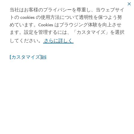
エンターテインメント
出張旅行
当社はお客様のプライバシーを尊重し、当ウェブサイ
トの cookies の使用方法について透明性を保つよう努
ショッピング
スポーツ
家族
めています。Cookies はブラウジング体験を向上させ
ます。設定を管理するには、「カスタマイズ」を選択
ライフスタイル
アート
してください
さらに詳しく
。
コミュニティ
[カスタマイズ]
アプリをダウンロード