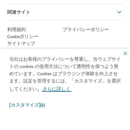
関連サイト
利用規約
プライバシーポリシー
Cookieポリシー
サイトマップ
Copyright © 2026. 当サイトはドバイ経済観光庁が管理
当社はお客様のプライバシーを尊重し、当ウェブサイ
しています。
トの cookies の使用方法について透明性を保つよう努
めています。Cookies はブラウジング体験を向上させ
サイトの更新日 [08/08/2026]
ます。設定を管理するには、「カスタマイズ」を選択
本サイトはreCAPTCHAが保護しており、Google
プライバ
してください
さらに詳しく
。
シーポリシー
と
サービス規約
が適用されます。
[カスタマイズ]