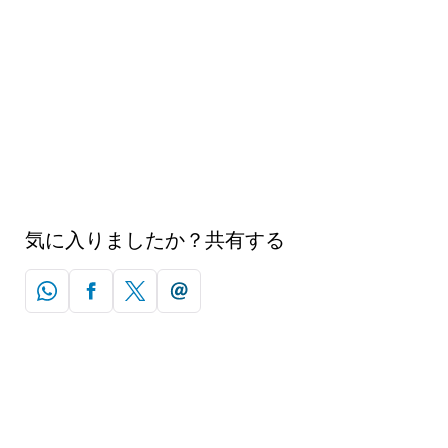
美しいビーチ？たくさんあります。素晴らしいお
食事？もちろん。ドバイのいつも降り注ぐ太陽と
唯一無二のアトラクションがあれば、完璧な夏の
休暇を過ごすことができます。
さらに詳しく調べる
気に入りましたか？共有する