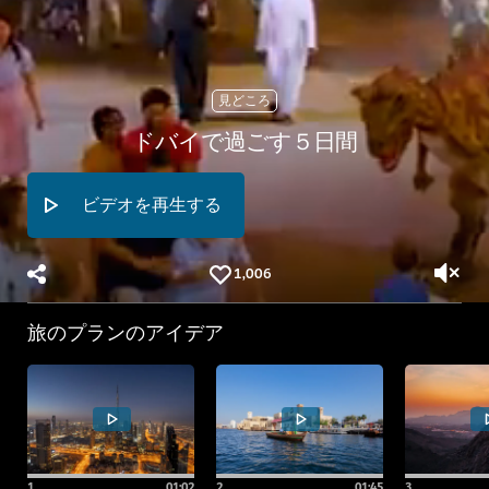
見どころ
ドバイで過ごす５日間
ビデオを再生する
1,006
旅のプランのアイデア
1
.
01:02
2
.
01:45
3
.