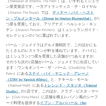
（Hakkasan at Atlantis, The Palm ）は、いずれもミシュラ
ン星受賞店です。一方アトランティス・ザ・ロイヤル
ディナー・バイ・ヘスト
（Atlantis The Royal）では、
ン・ブルメンタール（Dinner by Heston Blumenthal）
が1
つ星を受賞しており、アリアナズ・ペルシャン・キッ
チン（Ariana’s Persian Kitchen） はミュシュランガイド・
セレクションの1つに選ばれています。
パーム・ジュメイラはグルメ激戦区で、このほかにも
たくさんのレストランが軒を連ねています。ドバイに
はミシュラン2つ星を受賞した店舗が3つありますが、
そのうち次の2店舗がパーム・ジュメイラに出店してい
ます：ワン＆オンリー・ザ・パーム（One&Only The
ステイ・バイ・ヤニック・アレーノ
Palm）にある
（STAY by Yannick Alléno）
と、ナキール・モール
トレシンド・スタジオ（Trésind
（Nakheel Mall）にある
Studio）
の2店です。このほか、クラブ・ビスタ・マー
レ（Club Vista Mare）に店舗を構えレバノン風のシーフ
イブン・アルバハール（Ibn
ード料理を提供する