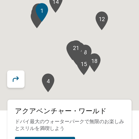
14
1
7
6
9
2
12
21
16
17
20
5
13
10
8
19
18
11
15
4
アクアベンチャー・ワールド
ドバイ最大のウォーターパークで無限のお楽しみ
とスリルを満喫しよう