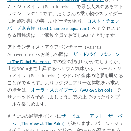
ム・ジュメイラ（Palm Jumeirah）で最も人気のあるアト
ラクションの1つです。たくさんの乗り物やスライダー
ロスト・チェン
に同施設専用の美しいビーチがあり、
バーズ水族館（Lost Chambers aquarium）
へアクセスで
きる同施設は、ご家族全員でお楽しみいただけます。
アトランティス・アクアベンチャー（Atlantis
ザ・ドバイ・バルーン
Aquaventure）へお越しの際は、
（The Dubai Balloon）
での空の旅はいかがでしょうか。
上空300mまで上昇するヘリウム気球から、パーム・ジ
ュメイラ（Palm Jumeirah）やドバイ全体の絶景を眺める
ことができます。よりラグジュアリーな体験をお求め
オーラ・スカイプール（AURA SkyPool）
の場合は、
で
サンベッドを予約しましょう。雲の上でゆったりとプ
ールを楽しめます。
ザ・ビュー・アット・ザ・パ
もう1つの展望ポイントに
ーム（The View at The Palm）
があります。パーム・ジュ
メイラ（Palm Jumeirah）の幹の上空240mの高さにある