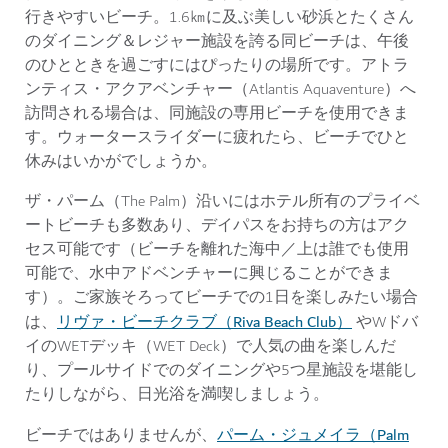
行きやすいビーチ。1.6㎞に及ぶ美しい砂浜とたくさん
のダイニング＆レジャー施設を誇る同ビーチは、午後
のひとときを過ごすにはぴったりの場所です。アトラ
ンティス・アクアベンチャー（Atlantis Aquaventure）へ
訪問される場合は、同施設の専用ビーチを使用できま
す。ウォータースライダーに疲れたら、ビーチでひと
休みはいかがでしょうか。
ザ・パーム（The Palm）沿いにはホテル所有のプライベ
ートビーチも多数あり、デイパスをお持ちの方はアク
セス可能です（ビーチを離れた海中／上は誰でも使用
可能で、水中アドベンチャーに興じることができま
す）。ご家族そろってビーチでの1日を楽しみたい場合
リヴァ・ビーチクラブ（Riva Beach Club）
は、
やWドバ
イのWETデッキ（WET Deck）で人気の曲を楽しんだ
り、プールサイドでのダイニングや5つ星施設を堪能し
たりしながら、日光浴を満喫しましょう。
パーム・ジュメイラ（Palm
ビーチではありませんが、