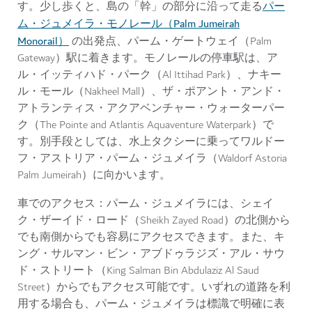
パー
す。少し歩くと、島の「幹」の部分に沿って走る
ム・ジュメイラ・モノレール（Palm Jumeirah
Monorail）
の出発点、パーム・ゲートウェイ（Palm
Gateway）駅に着きます。モノレールの停車駅は、ア
ル・イッティハド・パーク（Al Ittihad Park）、ナキー
ル・モール（Nakheel Mall）、ザ・ポアント・アンド・
アトランティス・アクアベンチャー・ウォーターパー
ク（The Pointe and Atlantis Aquaventure Waterpark）で
す。別手段としては、水上タクシーに乗ってワルドー
フ・アストリア・パーム・ジュメイラ（Waldorf Astoria
Palm Jumeirah）に向かいます。
車でのアクセス：
パーム・ジュメイラには、シェイ
ク・ザーイド・ロード（Sheikh Zayed Road）の北側から
でも南側からでも容易にアクセスできます。また、キ
ング・サルマン・ビン・アブドゥラジズ・アル・サウ
ド・ストリート（King Salman Bin Abdulaziz Al Saud
Street）からでもアクセス可能です。いずれの道路を利
用する場合も、パーム・ジュメイラは標識で明確に表