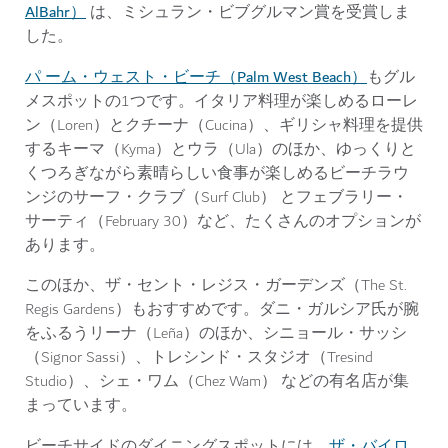
AlBahr）
は、ミシュラン・ビブグルマン賞を受賞しま
した。
パ ーム・ウェスト・ビーチ（Palm West Beach）
もグル
メスポットの1つです。イタリア料理が楽しめるローレ
ン（Loren）とクチーナ（Cucina）、ギリシャ料理を提供
するキーマ（Kyma）とウラ（Ula）のほか、ゆっくりと
くつろぎながら素晴らしい食事が楽しめるビーチラウ
ンジのサーフ・クラブ（Surf Club） とフェブラリー・
サーティ（February 30）など、たくさんのオプションが
あります。
このほか、ザ・セント・レジス・ガーデンズ（The St.
Regis Gardens）もおすすめです。ダニ・ガルシア氏が腕
をふるうリーナ（Leña）のほか、シニョール・サッシ
（Signor Sassi）、トレシンド・スタジオ（Tresind
Studio）、シェ・ワム（Chez Wam） などの有名店が集
まっています。
ザ・バイロ
ビーチサイドのダイニングスポットには、