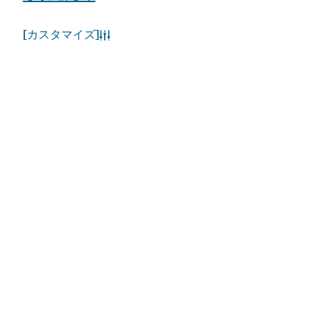
[カスタマイズ]
人気のリンク
お役立ち情報
関連サイト
利用規約
プライバシーポリシー
Cookieポリシー
サイトマップ
Copyright © 2026. 当サイトはドバイ経済観光庁が管理
しています。