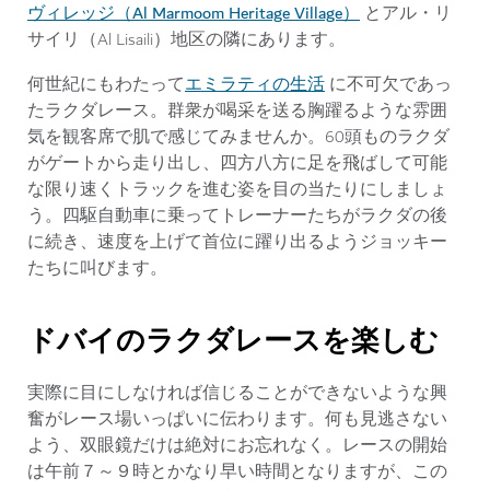
ヴィレッジ（Al Marmoom Heritage Village）
とアル・リ
サイリ（Al Lisaili）地区の隣にあります。
エミラティの生活
何世紀にもわたって
に不可欠であっ
たラクダレース。群衆が喝采を送る胸躍るような雰囲
気を観客席で肌で感じてみませんか。60頭ものラクダ
がゲートから走り出し、四方八方に足を飛ばして可能
な限り速くトラックを進む姿を目の当たりにしましょ
う。四駆自動車に乗ってトレーナーたちがラクダの後
に続き、速度を上げて首位に躍り出るようジョッキー
たちに叫びます。
ドバイのラクダレースを楽しむ
実際に目にしなければ信じることができないような興
奮がレース場いっぱいに伝わります。何も見逃さない
よう、双眼鏡だけは絶対にお忘れなく。レースの開始
は午前７～９時とかなり早い時間となりますが、この