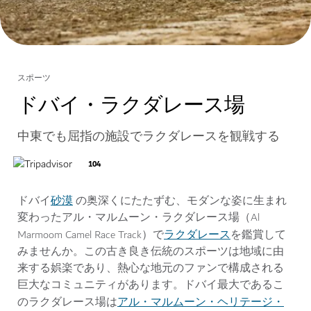
スポーツ
ドバイ・ラクダレース場
中東でも屈指の施設でラクダレースを観戦する
104
砂漠
ドバイ
の奥深くにたたずむ、モダンな姿に生まれ
変わったアル・マルムーン・ラクダレース場（Al
ラクダレース
Marmoom Camel Race Track）で
を鑑賞して
みませんか。この古き良き伝統のスポーツは地域に由
来する娯楽であり、熱心な地元のファンで構成される
巨大なコミュニティがあります。ドバイ最大であるこ
アル・マルムーン・ヘリテージ・
のラクダレース場は