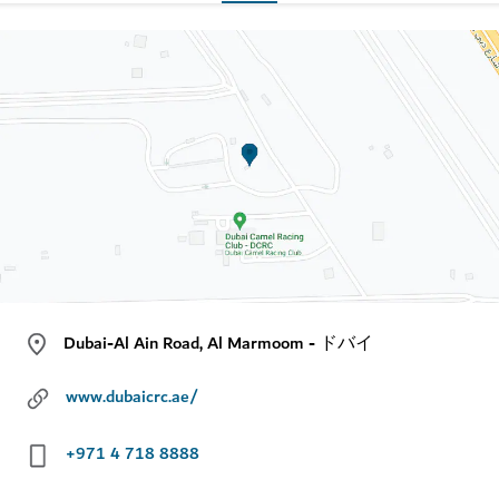
Dubai-Al Ain Road, Al Marmoom - ドバイ
www.dubaicrc.ae/
+971 4 718 8888