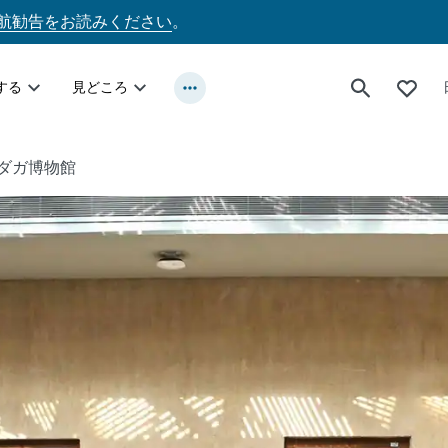
航勧告をお読みください
。
する
見どころ
ダガ博物館