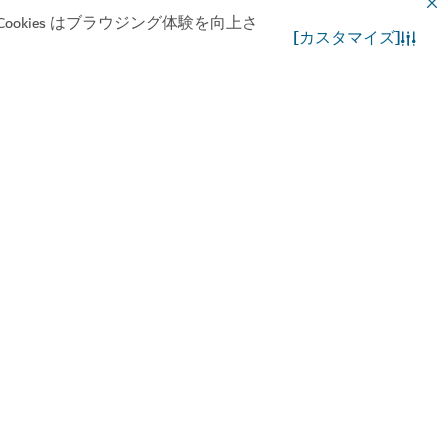
okies はブラウジング体験を向上さ
[カスタマイズ]
お問合わせ先
WhatsApp チャット
ーウォーター動物園
を発見する