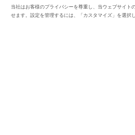
当社はお客様のプライバシーを尊重し、当ウェブサイトの co
せます。設定を管理するには、「カスタマイズ」を選択
名所 & アトラクション
スキー・ドバイ
ドバイで雪にまみれて遊び、スキーを楽
11,109
レビュー