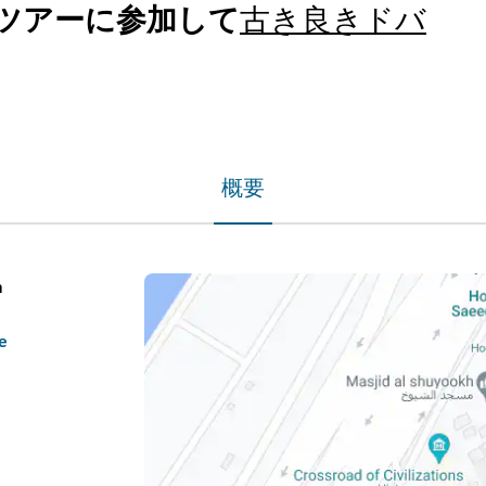
ツアーに参加して
古き良きドバ
概要
a
e