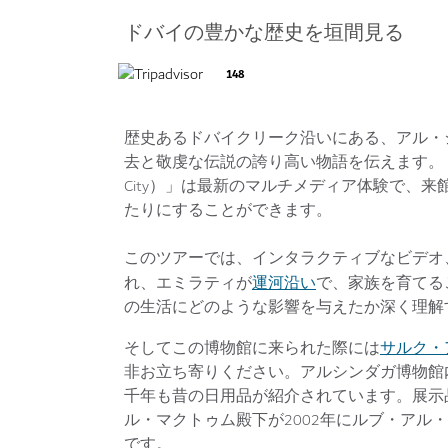
ドバイの豊かな歴史を垣間見る
148
歴史あるドバイクリーク沿いにある、アル・シンダガ
去と敬虔な伝説の誇り高い物語を伝えます。「ドバイクリ
City）」は最新のマルチメディア体験で、
たりにすることができます。
このツアーでは、インタラクティブなビデオ
運河沿い
れ、エミラティが
で、家族を育てる
の生活にどのような影響を与えたか深く理解
サルク・アル
そしてこの博物館に来られた際には
非お立ち寄りください。アルシンダガ博物館
千年も昔の日用品が紹介されています。展示品
ル・マクトゥム殿下が2002年にルブ・アル
です。