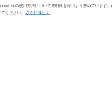
okies の使用方法について透明性を保つよう努めています。Co
してください
さらに詳しく
。
名所 & アトラクション
ドバイ水族館＆アンダ
しもう
ドバイモールで水の中の世界
17,060
レビュー