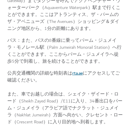
Gateway）までタクシーを呼んでアクアベンチャー・ウ
ォーターパーク（Aquaventure Waterpark）駅まで行くこ
とができます。ここはアトランティス、ザ・パームの
ザ・アベニューズ（The Avenues）ショッピング＆ダイ
ニング地区から、1分の距離にあります。
バス
：また、バスの8番線に乗ってパーム・ジュメイ
ラ・モノレール駅（Palm Jumeirah Monorail Station）へ行
くことができます。ここからパーム・ジュメイラへ徒
歩5分で到着し、旅を続けることができます。
rta.ae
公共交通機関の詳細な時刻表は
にアクセスしてご
確認ください。
また、車でお越しの場合は、シェイク・ザイード・ロ
ード（Sheikh Zayed Road）/E11に入り、34番出口をパー
ム・ジュメイラ（アラビア語でナクラット・ジュメイ
ラ（Nakhlat Jumeirah）方面へ向かい、クレセント・ロー
ド（Crescent Road）に入り目的地へ到着します。