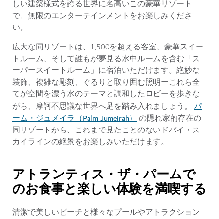
しい建築様式を誇る世界に名高いこの豪華リゾート
で、無限のエンターテインメントをお楽しみくださ
い。
広大な同リゾートは、1,500を超える客室、豪華スイー
トルーム、そして誰もが夢見る水中ルームを含む「ス
ーパースイートルーム」に宿泊いただけます。絶妙な
装飾、複雑な彫刻、ぐるりと取り囲む照明ーこれら全
てが空間を漂う水のテーマと調和したロビーを歩きな
パ
がら、摩訶不思議な世界へ足を踏み入れましょう。
ーム・ジュメイラ（Palm Jumeirah）
の隠れ家的存在の
同リゾートから、これまで見たことのないドバイ・ス
カイラインの絶景をお楽しみいただけます。
アトランティス・ザ・パームで
のお食事と楽しい体験を満喫する
清潔で美しいビーチと様々なプールやアトラクション