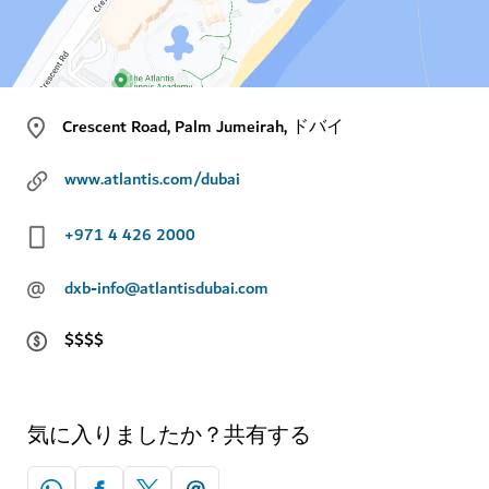
Crescent Road, Palm Jumeirah, ドバイ
www.atlantis.com/dubai
+971 4 426 2000
@
dxb-info@atlantisdubai.com
$$$$
気に入りましたか？共有する