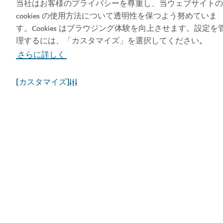
当社はお客様のプライバシーを尊重し、当ウェブサイトの
cookies の使用方法について透明性を保つよう努めていま
す。Cookies はブラウジング体験を向上させます。設定を
理するには、「カスタマイズ」を選択してください
。
人気のリンク
さらに詳しく
お役立ち情報
[カスタマイズ]
関連サイト
利用規約
プライバシーポリシー
Cookieポリシー
サイトマップ
Copyright © 2026. 当サイトはドバイ経済観光庁が管理
しています。
サイトの更新日 [06/08/2026]