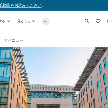
航勧告をお読みください
。
する
見どころ
ート・アベニュー