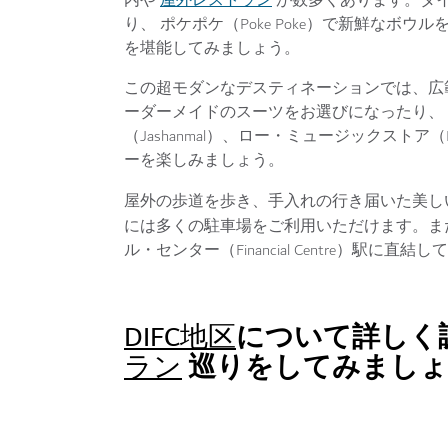
内や
が数多くあります。ダイ
り、 ポケポケ（Poke Poke）で新鮮なボウ
を堪能してみましょう。
この超モダンなデスティネーションでは、広
ーダーメイドのスーツをお選びになったり、 アラ
（Jashanmal）、ロー・ミュージックストア（R
ーを楽しみましょう。
屋外の歩道を歩き、手入れの行き届いた美し
には多くの駐車場をご利用いただけます。ま
ル・センター（Financial Centre）駅に直
について詳しく
DIFC地区
巡りをしてみましょ
ラン