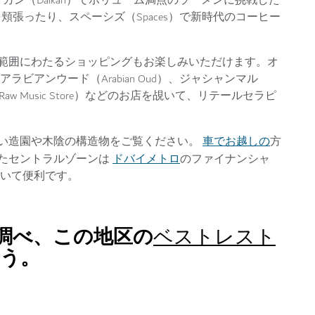
カン（Daikan）でボリューム満点のラーメンに挑戦した
ルを頬張ったり、スペーシズ（Spaces）で新時代のコーヒー
範囲にわたるショッピングもお楽しみいただけます。オ
ビアンウード（Arabian Oud）、ジャシャンマル
aw Music Store）などのお店を覘いて、リテールセラピ
車でお越しの
い造園や木陰の構造物をご覧ください。
方
ドバイメトロ
たセントラルゾーンは
のファイナンシャ
結していて便利です。
調べ、この地区の
ベストレスト
う。