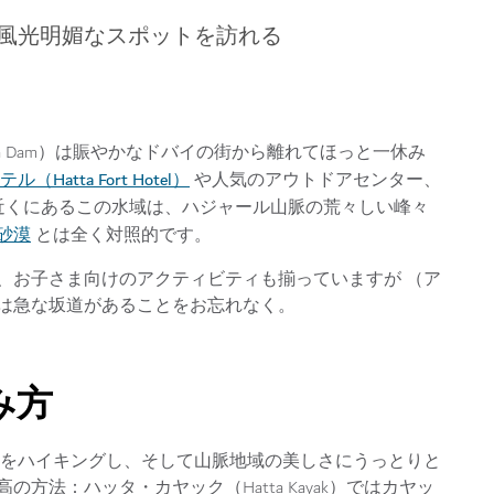
風光明媚なスポットを訪れる
a Dam）は賑やかなドバイの街から離れてほっと一休み
atta Fort Hotel）
や人気のアウトドアセンター、
近くにあるこの水域は、ハジャール山脈の荒々しい峰々
砂漠
とは全く対照的です。
、お子さま向けのアクティビティも揃っていますが （ア
は急な坂道があることをお忘れなく。
み方
をハイキングし、そして山脈地域の美しさにうっとりと
法：ハッタ・カヤック（Hatta Kayak）ではカヤッ