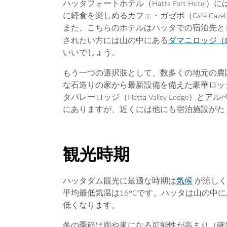
ハッタフォートホテル（Hatta Fort Hote
に軽食を楽しめるカフェ・ガゼボ（Café Ga
また、こちらのホテルはハッタでの宿泊先と
ダマニロッジ（Dam
されたい方には山の中にある
いいでしょう。
もう一つの選択肢として、数多くの地元の農
な石造りの家から最新設備を備えた豪華ロッ
タバレーロッジ（Hatta Valley Lodge）と
にありますが、近くには他にも宿泊施設がた
観光時期
気候
ハッタダム観光に最適な時期は
が涼しく
平均最低気温は16°Cです。ハッタは山の中
低くなります。
冬の季節は雨や嵐になる可能性が高まり（確