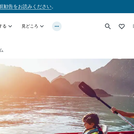
航勧告をお読みください
。
する
見どころ
ム