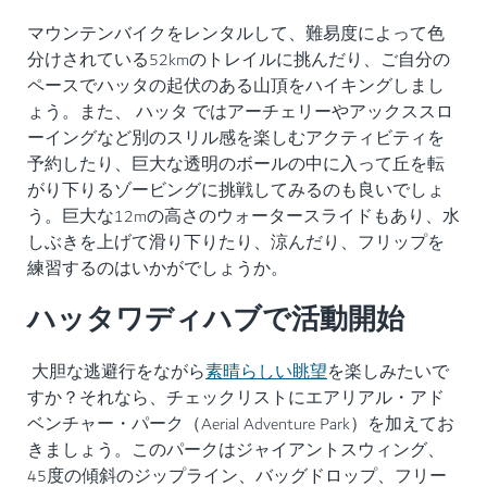
マウンテンバイクをレンタルして、難易度によって色
分けされている52kmのトレイルに挑んだり、ご自分の
ペースでハッタの起伏のある山頂をハイキングしまし
ょう。また、 ハッタ ではアーチェリーやアックススロ
ーイングなど別のスリル感を楽しむアクティビティを
予約したり、巨大な透明のボールの中に入って丘を転
がり下りるゾービングに挑戦してみるのも良いでしょ
う。巨大な12mの高さのウォータースライドもあり、水
しぶきを上げて滑り下りたり、涼んだり、フリップを
練習するのはいかがでしょうか。
ハッタワディハブで活動開始
素晴らしい眺望
大胆な逃避行をながら
を楽しみたいで
すか？それなら、チェックリストにエアリアル・アド
ベンチャー・パーク（Aerial Adventure Park）を加えてお
きましょう。このパークはジャイアントスウィング、
45度の傾斜のジップライン、バッグドロップ、フリー