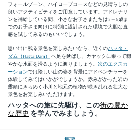
フォールゾーン、ハイロープコースなどの見晴らしの
良いアクティビティをご用意しています。アドレナリ
ンを補給している間、小さなお子さまたちは3～6歳ま
でのお子さま向けに特別に設計された環境で大胆な直
感を試してみるのもいいでしょう。
ハッタ・
思い出に残る景色を楽しみたいなら、近くの
ダム（Hatta Dam）
へ足を延ばし、カヤックに乗って穏
次のエクスカ
やかな水面を滑るように渡りましょう。
ーション
では険しい山の姿を背景にアドベンチャーを
体験してみてはいかがでしょうか。赤みがかった岩の
露頭にきらめく小川と地元の植物が咲き乱れる壮大な
景色をお楽しみいただけます。
ハッタへの旅に先駆け、この
街の豊か
を学んでみましょう。
な歴史