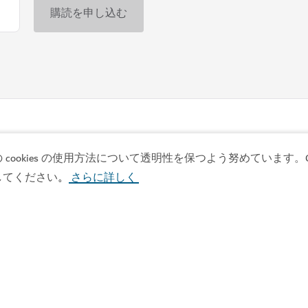
アートと文化
サルク・アル・ハディ
の作品をご覧ください
インタラクティブな博物館で
22
レビュー
okies の使用方法について透明性を保つよう努めています。Co
してください
さらに詳しく
。