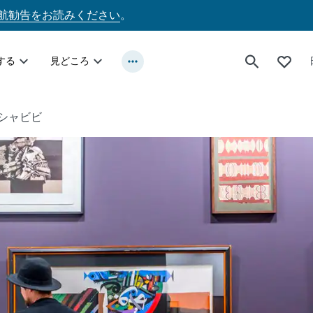
航勧告をお読みください
。
する
見どころ
シャビビ