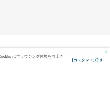
ド博物館
鉄器時代の謎を紐解く
okies はブラウジング体験を向上さ
[カスタマイズ]
お問合わせ先
WhatsApp チャット