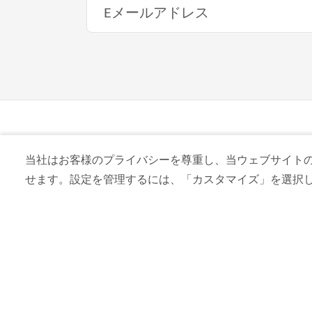
アートと文化
シアター・オブ・デジタルアート
これまでにないような著名アーティスト
当社はお客様のプライバシーを尊重し、当ウェブサイトの co
せます。設定を管理するには、「カスタマイズ」を選択
関連トピック