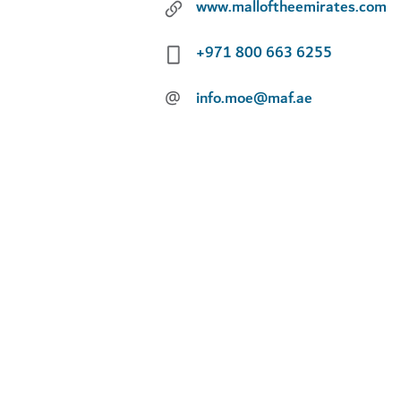
www.malloftheemirates.com
+971 800 663 6255
@
info.moe@maf.ae