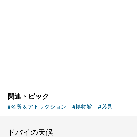
ホテル＆宿泊施設
アトランティス・ザ・ロイヤル・ドバイ
ワンランク上のダイニング、楽しい水中体験、
豪華なライフスタイルにご期待ください
$$$$
12,021
レビュー
関連トピック
#
名所 & アトラクション
#
博物館
#
必見
ドバイの天候