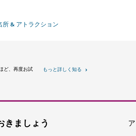
名所 & アトラクション
ドバイ水族館＆アンダ
しもう
ドバイモールで水の中の世界
17,060
レビュー