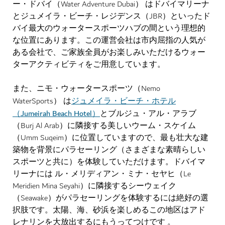
ー・ドバイ（Water Adventure Dubai） はドバイマリーナ
とジュメイラ・ビーチ・レジデンス（JBR）といったド
バイ最大のウォータースポーツハブの間という理想的
な位置にあります。この運営会社は市内屈指の人気が
ある会社で、ご家族全員がお楽しみいただけるウォー
ターアクティビティをご用意しています。
また、ニモ・ウォータースポーツ（Nemo
ジュメイラ・ビーチ・ホテル
WaterSports） は
（Jumeirah Beach Hotel）
とブルジュ・アル・アラブ
（Burj Al Arab）に隣接する美しいウーム・スケイム
（Umm Suqeim）に位置していますので、最も壮大な建
築物を背景にパラセーリング（さまざまな素晴らしい
スポーツと共に）を体験していただけます。ドバイマ
リーナには ル・メリディアン・ミナ・セヤヒ（Le
Meridien Mina Seyahi）に隣接するシーウェイク
（Seawake）がパラセーリングを体験するには絶好の選
択肢です。太陽、海、砂浜を楽しめるこの地区はアド
レナリンを大放出するにもうってつけです 。