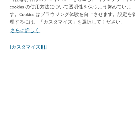
ビジット・ドバイのア
ドバイカレンダーにア
cookies の使用方法について透明性を保つよう努めていま
プリを入手する
クセスしましょう
す。Cookies はブラウジング体験を向上させます。設定を
理するには、「カスタマイズ」を選択してください
。
さらに詳しく
[カスタマイズ]
人気のリンク
お役立ち情報
関連サイト
利用規約
プライバシーポリシー