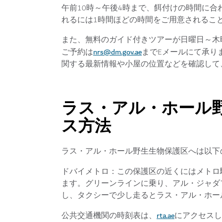
午前10時～午後4時まで、餌付けの時間に
れるには1時間ほどの時間をご用意されるこ
また、無料のガイド付きツアーが日曜日～木曜
nrs@dm.gov.ae
ご予約は
までEメールにて承り
関する最新情報や小屋の位置などを確認して
ラス・アル・ホール
ス方法
ラス・アル・ホール野生生物保護区へは以下
ドバイメトロ
：この保護区の近くにはメトロ
ます。グリーンラインに乗り、アル・ジャダフ（A
し、タクシーで少し走るとラス・アル・ホー
rta.ae
公共交通機関の時刻表は、
にアクセスし