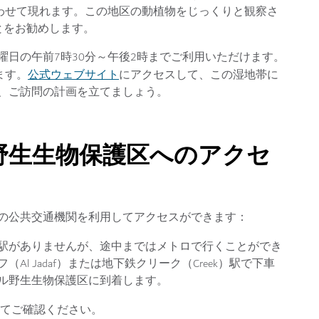
合わせて現れます。この地区の動植物をじっくりと観察さ
とをお勧めします。
日の午前7時30分～午後2時までご利用いただけます。
公式ウェブサイト
ます。
にアクセスして、この湿地帯に
、ご訪問の計画を立てましょう。
野生生物保護区へのアクセ
の公共交通機関を利用してアクセスができます：
駅がありませんが、途中まではメトロで行くことができ
l Jadaf）または地下鉄クリーク（Creek）駅で下車
ル野生生物保護区に到着します。
てご確認ください。