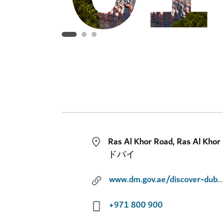
Ras Al Khor Road, Ras Al Khor 
ドバイ
www.dm.gov.ae/discover-dubai/r
+971 800 900