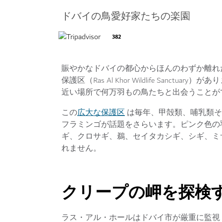
ドバイの鳥愛好家たちの楽園
382
賑やかなドバイの都心からほんのわずか離れ
保護区（Ras Al Khor Wildlife San
近い場所で何万羽もの鳥たちと出会うことが
広大な保護区
この
は毎年、甲殻類、哺乳類そ
フラミンゴが話題をさらいます。ピンク色の
ギ、クロサギ、鵜、セイタカシギ、シギ、ミ
れません。
クリープの岬を探検
ラス・アル・ホールはドバイ市が厳重に監視