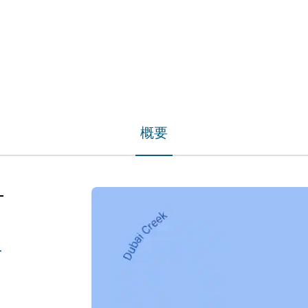
概要
-
as-al-khor/