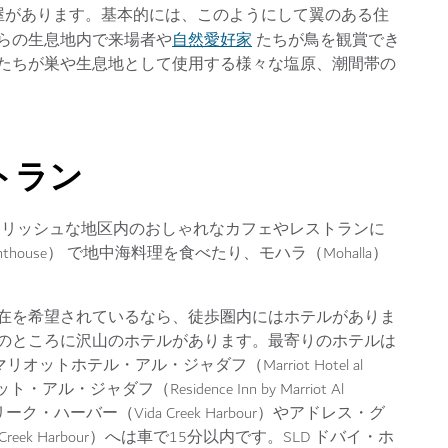
屋があります。基本的には、このようにして翼のある住
自然愛好家
らの生息地内で来場者や
たちが鳥を観賞でき
たちが巣や生息地として使用する様々な塩原、潮間帯の
トラン
タイリッシュな地区内のおしゃれなカフェやレストランに
thouse） で地中海料理を食べたり、モハラ（Mohalla）
在を希望されているなら、徒歩圏内にはホテルがありま
のところに沢山のホテルがあります。最寄りのホテルは
オットホテル・アル・ジャダフ（Marriot Hotel al
ジャダフ（Residence Inn by Marriot Al
・ハーバー（Vida Creek Harbour）やアドレス・グ
Creek Harbour）へは車で15分以内です。SLD ドバイ・ホ