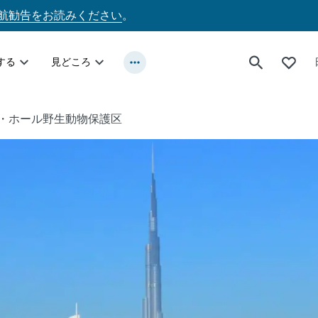
航勧告をお読みください
。
する
見どころ
・ホール野生動物保護区