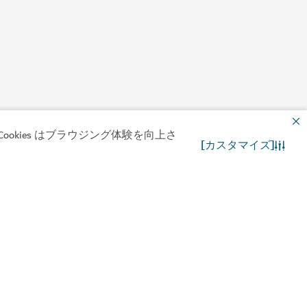
okies はブラウジング体験を向上さ
[カスタマイズ]
お問合わせ先
WhatsApp チャット
ろぎのセラピー