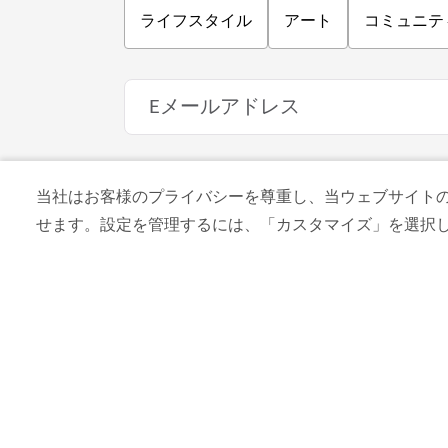
スパ
当社はお客様のプライバシーを尊重し、当ウェブサイトの co
スパ・インターコンチネンタル
せます。設定を管理するには、「カスタマイズ」を選択
全身のトリートメントを行うアラビア式
110
レビュー