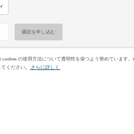
スパ
okies の使用方法について透明性を保つよう努めています。Co
アナンタラ・スパ
してください
さらに詳しく
。
スパ
伝統的なトルコ風スパとくつ
43
レビュー