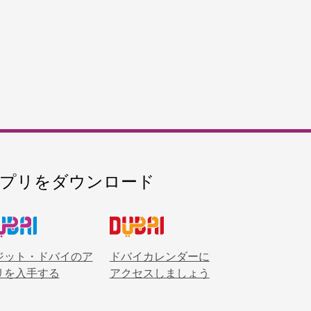
・ラナ
スの楽園