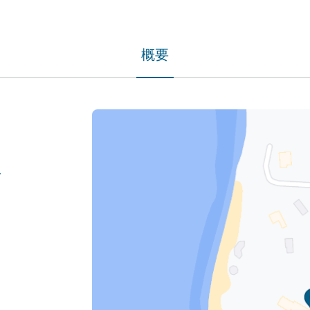
概要
ness/84/63/0