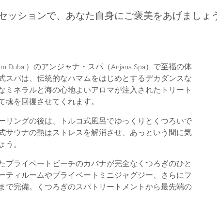
セッションで、あなた自身にご褒美をあげましょ
lm Dubai）のアンジャナ・スパ（Anjana Spa）で至福の体
式スパは、伝統的なハマムをはじめとするデカダンスな
なミネラルと海の心地よいアロマが注入されたトリート
て魂を回復させてくれます。
ーリングの後は、トルコ式風呂でゆっくりとくつろいで
式サウナの熱はストレスを解消させ、あっという間に気
ょう。
たプライベートビーチのカバナが完全なくつろぎのひと
ーティルームやプライベートミニジャグジー、さらにフ
まで完備。くつろぎのスパトリートメントから最先端の