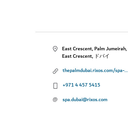
East Crescent, Palm Jumeirah,
East Crescent, ドバイ
thepalmdubai.rixos.com/spa-wellness/detail/spa-well
+971 4 457 5415
@
spa.dubai@rixos.com