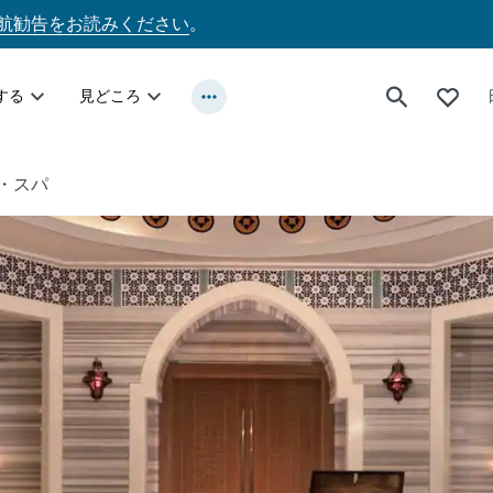
航勧告をお読みください
。
する
見どころ
・スパ