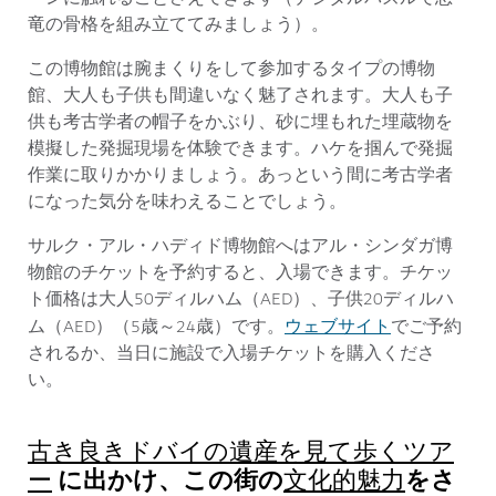
竜の骨格を組み立ててみましょう）。
この博物館は腕まくりをして参加するタイプの博物
館、大人も子供も間違いなく魅了されます。大人も子
供も考古学者の帽子をかぶり、砂に埋もれた埋蔵物を
模擬した発掘現場を体験できます。ハケを掴んで発掘
作業に取りかかりましょう。あっという間に考古学者
になった気分を味わえることでしょう。
サルク・アル・ハディド博物館へはアル・シンダガ博
物館のチケットを予約すると、入場できます。チケッ
ト価格は大人50ディルハム（AED）、子供20ディルハ
ウェブサイト
ム（AED）（5歳～24歳）です。
でご予約
されるか、当日に施設で入場チケットを購入くださ
い。
古き良きドバイの遺産を見て歩くツア
に出かけ、この街の
をさ
ー
文化的魅力