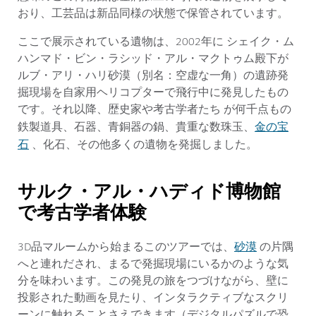
おり、工芸品は新品同様の状態で保管されています。
ここで展示されている遺物は、2002年に シェイク・ム
ハンマド・ビン・ラシッド・アル・マクトゥム殿下が
ルブ・アリ・ハリ砂漠（別名：空虚な一角）の遺跡発
掘現場を自家用ヘリコプターで飛行中に発見したもの
です。それ以降、歴史家や考古学者たち が何千点もの
金の宝
鉄製道具、石器、青銅器の鍋、貴重な数珠玉、
石
、化石、その他多くの遺物を発掘しました。
サルク・アル・ハディド博物館
で考古学者体験
砂漠
3D品マルームから始まるこのツアーでは、
の片隅
へと連れだされ、まるで発掘現場にいるかのような気
分を味わいます。この発見の旅をつづけながら、壁に
投影された動画を見たり、インタラクティブなスクリ
ーンに触れることさえできます（デジタルパズルで恐