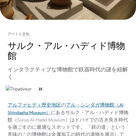
アートと文化
サルク・アル・ハディド博物
館
インタラクティブな博物館で鉄器時代の謎を紐解
く
22
アルファヒディ歴史地区
アル・シンダガ博物館（Al
の
Shindagha Museum）
にあるサルク・アル・ハディド博物
館（Suruq Al-Hadid Museum）はドバイでの古き良き時代
を過ごすのに最適なスポットです。 「鉄の道」という
意味のこの博物館は金属加工の時代の遺物を展示して