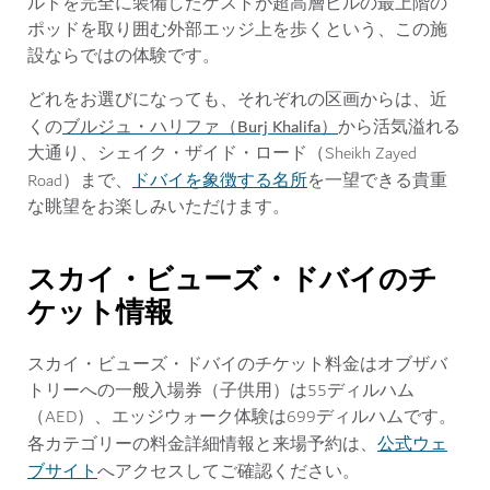
ルトを完全に装備したゲストが超高層ビルの最上階の
ポッドを取り囲む外部エッジ上を歩くという、この施
設ならではの体験です。
どれをお選びになっても、それぞれの区画からは、近
ブルジュ・ハリファ（Burj Khalifa）
くの
から活気溢れる
大通り、シェイク・ザイド・ロード（Sheikh Zayed
ドバイを象徴する名所
Road）まで、
を一望できる貴重
な眺望をお楽しみいただけます。
スカイ・ビューズ・ドバイのチ
ケット情報
スカイ・ビューズ・ドバイのチケット料金はオブザバ
トリーへの一般入場券（子供用）は55ディルハム
（AED）、エッジウォーク体験は699ディルハムです。
公式ウェ
各カテゴリーの料金詳細情報と来場予約は、
ブサイト
へアクセスしてご確認ください。