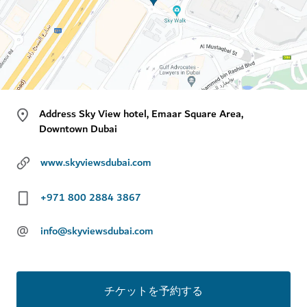
Address Sky View hotel, Emaar Square Area,
Downtown Dubai
www.skyviewsdubai.com
+971 800 2884 3867
@
info@skyviewsdubai.com
チケットを予約する