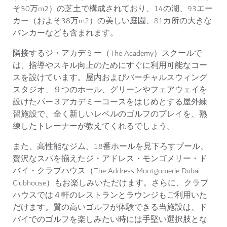
そ50万m2）の芝土で構成されており、14の湖、93エー
カー（およそ38万m2）の美しい庭園、81カ所の大きな
バンカーなども含まれます。
隣接するジ・アカデミー（The Academy）スクールで
は、指導やスキル向上のためにすぐに利用可能なコー
スを設けています。屋内およびバーチャルスウィング
スタジオ、９つのホール、グリーンやフェアウェイを
設けたパー３アカデミーコースをはじめとする屋外練
習施設で、全く新しいレベルのゴルフのプレイを、熟
練したトレーナーが教えてくれるでしょう。
また、高性能なジム、18番ホールを見下ろすプール、
贅沢なスパを揃えたジ・アドレス・モンゴメリー・ド
バイ・クラブハウス（The Address Montgomerie Dubai
Clubhouse）もお楽しみいただけます。さらに、クラブ
ハウスでは４軒のレストランとラウンジもご利用いた
だけます。質の高いゴルフが体験できる当施設は、ド
バイでのゴルフを楽しみたい時には手堅い選択肢とな