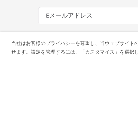
当社はお客様のプライバシーを尊重し、当ウェブサイトの co
ビーチとビーチクラブ
せます。設定を管理するには、「カスタマイズ」を選択
カイト・ビーチ
ウォータースポーツ、ビーチでの軽食、
らお選びください。
1,897
レビュー