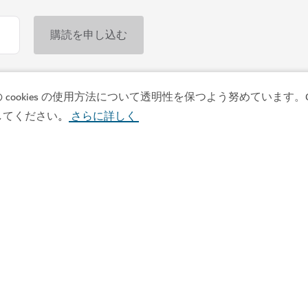
okies の使用方法について透明性を保つよう努めています。Co
ショッピング
してください
さらに詳しく
。
ライプ・マーケット
太陽の下での楽しい体験か
地場産の商品や食品、工芸品
98
レビュー