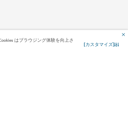
okies はブラウジング体験を向上さ
[カスタマイズ]
お問合わせ先
WhatsApp チャット
を揃えた屋外マーケットを楽しむ