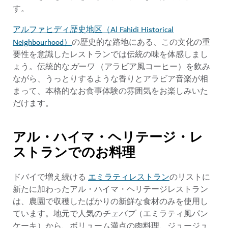
す。
アルファヒディ歴史地区（Al Fahidi Historical
Neighbourhood）
の歴史的な路地にある、この文化の重
要性を意識したレストランでは伝統の味を体感しまし
ょう。伝統的な
ガーワ
（アラビア風コーヒー）を飲み
ながら、うっとりするような香りとアラビア音楽が相
まって、本格的なお食事体験の雰囲気をお楽しみいた
だけます。
アル・ハイマ・ヘリテージ・レ
ストランでのお料理
エミラティレストラン
ドバイで増え続ける
のリストに
新たに加わったアル・ハイマ・ヘリテージレストラン
は、農園で収穫したばかりの新鮮な食材のみを使用し
ています。地元で人気の
チェバブ
（エミラティ風パン
ケーキ）から、ボリューム満点の肉料理、ジュージュ