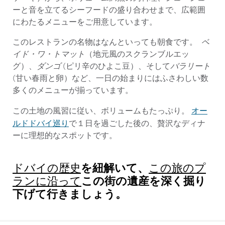
ーと音を立てるシーフードの盛り合わせまで、広範囲
にわたるメニューをご用意しています。
このレストランの名物はなんといっても朝食です。
ベ
イド・ワ・トマット
（地元風のスクランブルエッ
グ）、
ダンゴ
(ピリ辛のひよこ豆）、そして
バラリート
(甘い春雨と卵）など、一日の始まりにはふさわしい数
多くのメニューが揃っています。
オー
この土地の風習に従い、ボリュームもたっぷり。
ルドドバイ巡り
で１日を過ごした後の、贅沢なディナ
ーに理想的なスポットです。
を紐解いて、
ドバイの歴史
この旅のプ
この街の遺産を深く掘り
ランに沿って
下げて行きましょう。