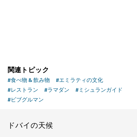
UAEが１つの国家として宣言した史跡を見る
3
レビュー
関連トピック
#
食べ物 & 飲み物
#
エミラティの文化
#
レストラン
#
ラマダン
#
ミシュランガイド
#
ビブグルマン
ドバイの天候