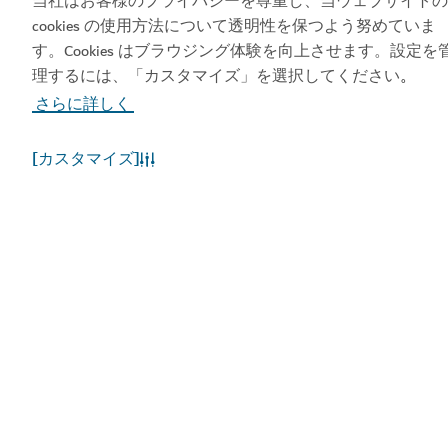
当社はお客様のプライバシーを尊重し、当ウェブサイトの
プリを入手する
クセスしましょう
cookies の使用方法について透明性を保つよう努めていま
す。Cookies はブラウジング体験を向上させます。設定を
理するには、「カスタマイズ」を選択してください
。
さらに詳しく
[カスタマイズ]
人気のリンク
お役立ち情報
関連サイト
利用規約
プライバシーポリシー
Cookieポリシー