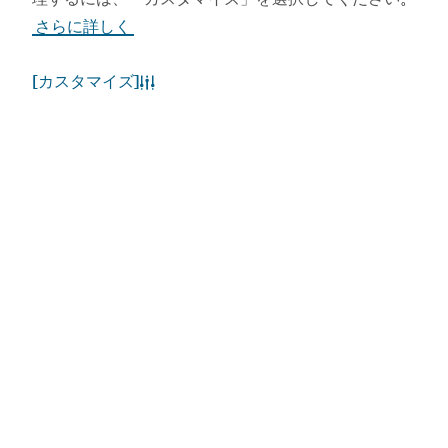
さらに詳しく
ビジット・ドバイのア
ドバイカレンダーにア
プリを入手する
クセスしましょう
[カスタマイズ]
人気のリンク
お役立ち情報
関連サイト