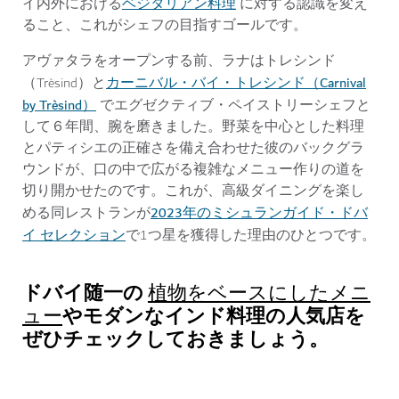
ベジタリアン料理
イ内外における
に対する認識を変え
ること、これがシェフの目指すゴールです。
アヴァタラをオープンする前、ラナはトレシンド
カーニバル・バイ・トレシンド（Carnival
（Trèsind）と
by Trèsind）
でエグゼクティブ・ペイストリーシェフと
して６年間、腕を磨きました。野菜を中心とした料理
とパティシエの正確さを備え合わせた彼のバックグラ
ウンドが、口の中で広がる複雑なメニュー作りの道を
切り開かせたのです。これが、高級ダイニングを楽し
2023年のミシュランガイド・ドバ
める同レストランが
イ セレクション
で1つ星を獲得した理由のひとつです。
ドバイ随一の
植物をベースにしたメニ
や
モダンなインド料理の
人気店
を
ュー
ぜひチェックしておきましょう。