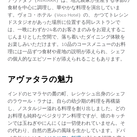
アヴァタラ（AVATARA）は、地元農家が生産する季節の
食材を中心に調理し、華やかな料理を演出していま
す。ヴォコ・ホテル（Voco Hotel）の、 かつてトレシン
ドスタジオがあった場所に位置する同レストランで
は、一晩にわずか24名のお客さまのみをお迎えするこ
じんまりとした空間で、落ち着いたダイニング体験を
お楽しみいただけます。10品のコースメニューのお料
理には一品ずつ食材や産地の説明が添えられ、シェフ
の個人的なエピソードが添えられることもあります。
アヴァタラの魅力
インドのヒマラヤの麓の町、レシケシュ出身のシェフ
のラウール・ラナは、自らの幼少期の料理を再構築
し、ノスタルジー溢れる料理を創り出しました。どの
お料理も純粋なベジタリアン料理ですが、彼のキッチ
ンでは玉ねぎやにんにくは一切使われていません。そ
の代わり、自然の恵みの風味を生かしています。ドバ