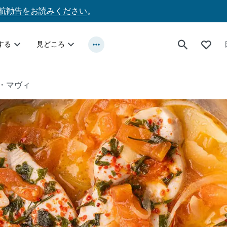
航勧告をお読みください
。
する
見どころ
・マヴィ