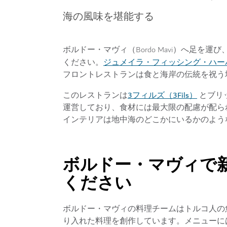
海の風味を堪能する
ボルドー・マヴィ（Bordo Mavi）へ足
ジュメイラ・フィッシング・ハーバー（Jume
ください。
フロントレストランは食と海岸の伝統を祝う
3フィルズ（3Fils）
このレストランは
とブリッ
運営しており、食材には最大限の配慮が配ら
インテリアは地中海のどこかにいるかのよう
ボルドー・マヴィで
ください
ボルドー・マヴィの料理チームはトルコ人の
り入れた料理を創作しています。メニューには