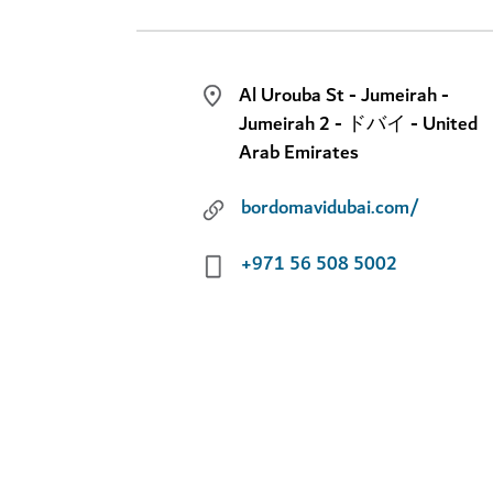
Al Urouba St - Jumeirah -
Jumeirah 2 - ドバイ - United
Arab Emirates
bordomavidubai.com/
+971 56 508 5002