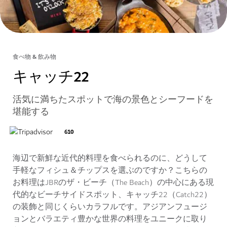
食べ物 & 飲み物
キャッチ22
活気に満ちたスポットで海の景色とシーフードを
堪能する
610
海辺で新鮮な近代的料理を食べられるのに、どうして
手軽なフィシュ＆チップスを選ぶのですか？こちらの
お料理はJBRのザ・ビーチ（The Beach）の中心にある現
代的なビーチサイドスポット、キャッチ22（Catch22）
の装飾と同じくらいカラフルです。アジアンフュージ
ョンとバラエティ豊かな世界の料理をユニークに取り