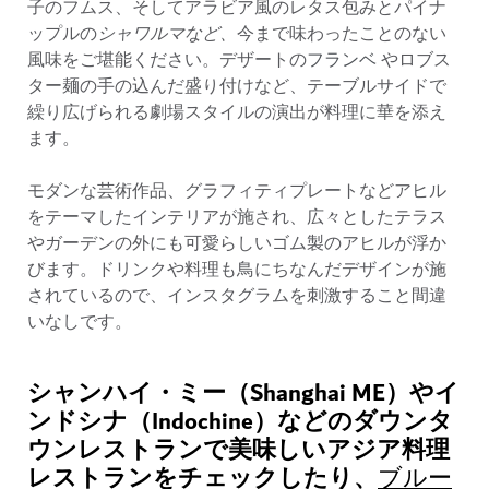
子のフムス、そしてアラビア風のレタス包みとパイナ
ップルの
シャワルマなど、
今まで味わったことのない
風味をご堪能ください。デザートの
フランベ
やロブス
ター麺の手の込んだ盛り付けなど、テーブルサイドで
繰り広げられる劇場スタイルの演出が料理に華を添え
ます。
モダンな芸術作品、グラフィティプレートなどアヒル
をテーマしたインテリアが施され、広々としたテラス
やガーデンの外にも可愛らしいゴム製のアヒルが浮か
びます。ドリンクや料理も鳥にちなんだデザインが施
されているので、インスタグラムを刺激すること間違
いなしです。
シャンハイ・ミー（Shanghai ME）やイ
ンドシナ（Indochine）などのダウンタ
ウンレストランで美味しいアジア料理
レストランをチェックしたり、
ブルー