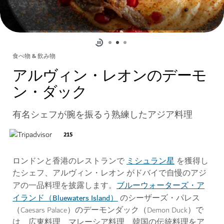
食べ物 & 飲み物
アルヴィン・レオンのデーモ
ン・ダック
有名シェフが腕を振るう熟練したアジア料理
215
ミシュラン星
ロンドンと香港のレストランで
を獲得し
たシェフ、アルヴィン・レオン がドバイで自慢のアジ
ブルーウォーターズ・ア
アの一品料理を披露します。
イランド（Bluewaters Island）
のシーザーズ・パレス
（Caesars Palace）のデーモンダック（Demon Duck）で
は、広東料理、マレーシア料理、韓国の伝統料理をア