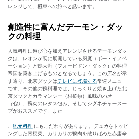
レンジして、極東への旅へと誘います。
創造性に富んだデーモン・ダッ
クの料理
人気料理に遊び心を加えアレンジさせるデーモンダッ
クは、レオンが既に展開している厨魔（ボー・イノベ
ーション）と鴨大哥（フォービドン・ダック）の料理
帝国を築き上げるものとなるでしょう。この店名が示
テレビに登場する
す通り、北京ダックは
常連メニュー
です。その他の鴨料理では、じっくりと焼き上げた北
京ダックとカラマンシー（柑橘類）風味の
パオ
（包）
、鴨肉のレタス包み、そしてシグネチャースー
プがおススメです。また
地元料理
、
にもこだわりがあります。
デュカ
をトッピ
ングした青梗菜、カリカリの鴨肉を散りばめた赤唐辛